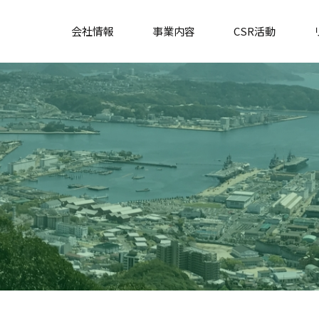
会社情報
事業内容
CSR活動
社長挨拶
斜面防災分野
企業理念
河川・砂防・海岸分野
会社概要
治山・林道分野
交通・地図
地盤環境分野
お知らせ
環境・緑化分野