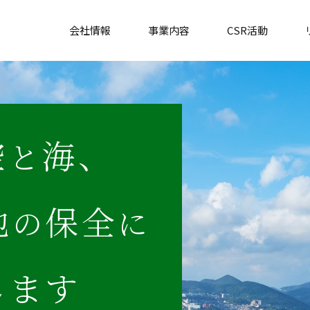
会社情報
事業内容
CSR活動
社長挨拶
斜面防災分野
企業理念
河川・砂防・海岸分野
空
海、
と
会社概要
治山・林道分野
地
保全
の
に
交通・地図
地盤環境分野
します
お知らせ
環境・緑化分野