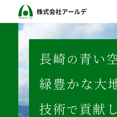
長崎
青い
の
緑豊かな大
技術
貢献
で