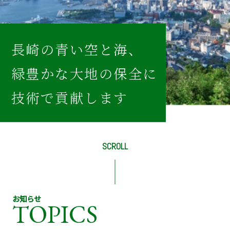
長崎
の
青い空
と
海、
緑豊かな大地
の
保全
に
技術
で
貢献します
SCROLL
お知らせ
TOPICS